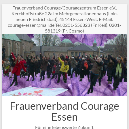
Zum
Frauenverband Courage/Couragezentrum Essen e.V.,
Inhalt
Kerckhoffstraße 22a im Mehrgenerationenhaus (links
springen
neben Friedrichsbad), 45144 Essen-West. E-Mail:
c
garuo
sse-e
am@ne
ed.li
Tel. 0201-556323 (Fr. Keil), 0201-
581319 (Fr. Cosmo)
Frauenverband Courage
Essen
Für eine lebenswerte Zukunft