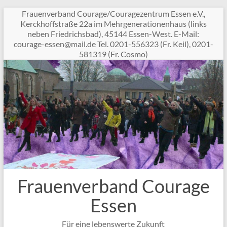
Zum
Frauenverband Courage/Couragezentrum Essen e.V.,
Inhalt
Kerckhoffstraße 22a im Mehrgenerationenhaus (links
springen
neben Friedrichsbad), 45144 Essen-West. E-Mail:
c
garuo
sse-e
am@ne
ed.li
Tel. 0201-556323 (Fr. Keil), 0201-
581319 (Fr. Cosmo)
Frauenverband Courage
Essen
Für eine lebenswerte Zukunft