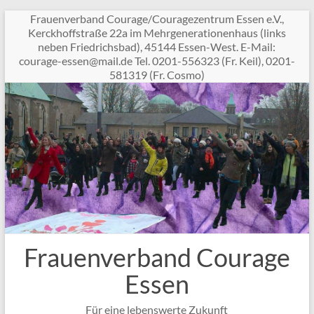
Zum
Frauenverband Courage/Couragezentrum Essen e.V.,
Inhalt
Kerckhoffstraße 22a im Mehrgenerationenhaus (links
springen
neben Friedrichsbad), 45144 Essen-West. E-Mail:
c
garuo
sse-e
am@ne
ed.li
Tel. 0201-556323 (Fr. Keil), 0201-
581319 (Fr. Cosmo)
Frauenverband Courage
Essen
Für eine lebenswerte Zukunft