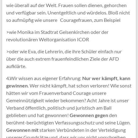
wie überall auf der Welt. Frauen sollen dienen, gehorchen
und verfügbar sein. Unentgeltlich und würdelos. Bloß nicht
so aufmüpfig wie unsere Couragefrauen, zum Beispiel
>wie Monika im Stadtrat Gelsenkirchen oder der
revolutionären Weltorganisation ICOR
>oder wie Eva, die Lehrerin, die ihre Schüler einfach nur
über die auch extrem frauenfeindlichen Ziele der AFD
aufklärte.
4.Wir wissen aus eigener Erfahrung:
Nur wer kämpft, kann
gewinnen
. Wer nicht kämpft, hat schon verloren! Wie sonst
hätten wir vom Frauenverband Courage unsere
Gemeinnützigkeit wieder bekommen? Acht Jahre ist unser
Verband öffentlich, politisch und juristisch am Ball
geblieben und hat gewonnen!
Gewonnen gegen
den
berühmt-berüchtigten Verfassungsschutz und seine Lügen.
Gewonnen
mit
starken Verbündeten in der Verteidigung
unserer Grundsätze und, dass wir uns nicht vorschreiben