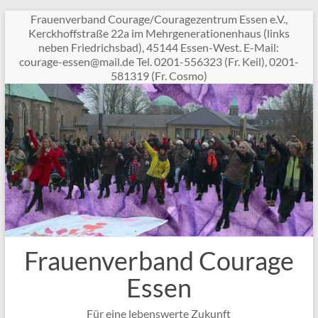
Zum
Frauenverband Courage/Couragezentrum Essen e.V.,
Inhalt
Kerckhoffstraße 22a im Mehrgenerationenhaus (links
springen
neben Friedrichsbad), 45144 Essen-West. E-Mail:
c
garuo
sse-e
am@ne
ed.li
Tel. 0201-556323 (Fr. Keil), 0201-
581319 (Fr. Cosmo)
Frauenverband Courage
Essen
Für eine lebenswerte Zukunft