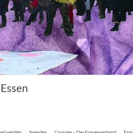
 Essen
ied werden
Spenden
Courage – Der Frauenverband
Frau