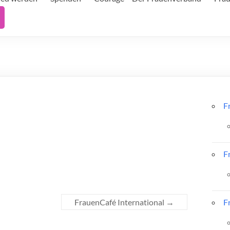
F
F
FrauenCafé International
→
F