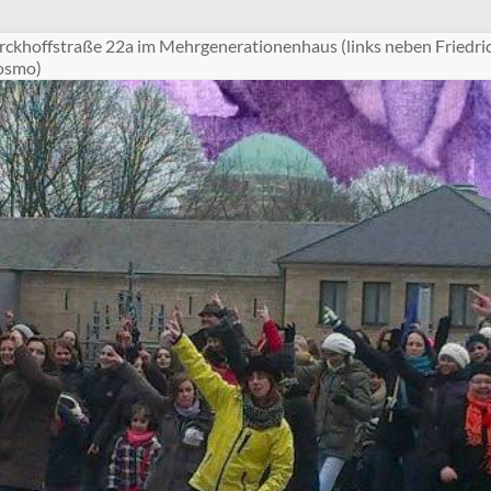
ckhoffstraße 22a im Mehrgenerationenhaus (links neben Friedri
Cosmo)