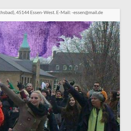
chsbad), 45144 Essen-West. E-Mail:
sse-
am@ne
ed.li