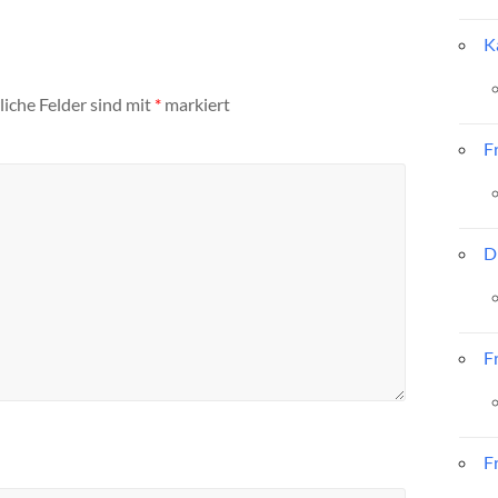
K
liche Felder sind mit
*
markiert
F
D
F
F