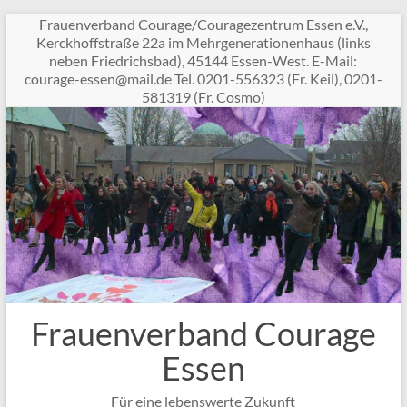
Zum
Frauenverband Courage/Couragezentrum Essen e.V.,
Inhalt
Kerckhoffstraße 22a im Mehrgenerationenhaus (links
springen
neben Friedrichsbad), 45144 Essen-West. E-Mail:
c
garuo
sse-e
am@ne
ed.li
Tel. 0201-556323 (Fr. Keil), 0201-
581319 (Fr. Cosmo)
Frauenverband Courage
Essen
Für eine lebenswerte Zukunft