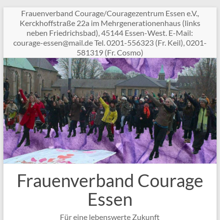
Zum
Frauenverband Courage/Couragezentrum Essen e.V.,
Inhalt
Kerckhoffstraße 22a im Mehrgenerationenhaus (links
springen
neben Friedrichsbad), 45144 Essen-West. E-Mail:
c
garuo
sse-e
am@ne
ed.li
Tel. 0201-556323 (Fr. Keil), 0201-
581319 (Fr. Cosmo)
Frauenverband Courage
Essen
Für eine lebenswerte Zukunft