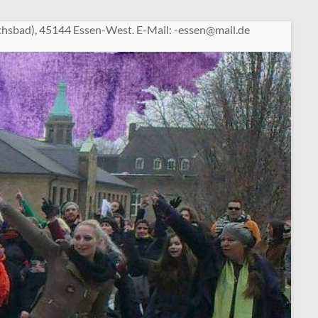
chsbad), 45144 Essen-West. E-Mail:
sse-
am@ne
ed.li