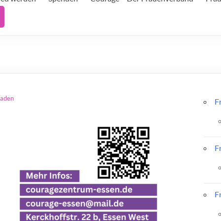
laden
F
F
F