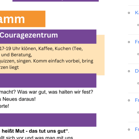
K
F
D
F
F