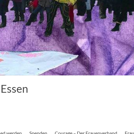
 Essen
ied werden
Spenden
Courage – Der Frauenverband
Frau