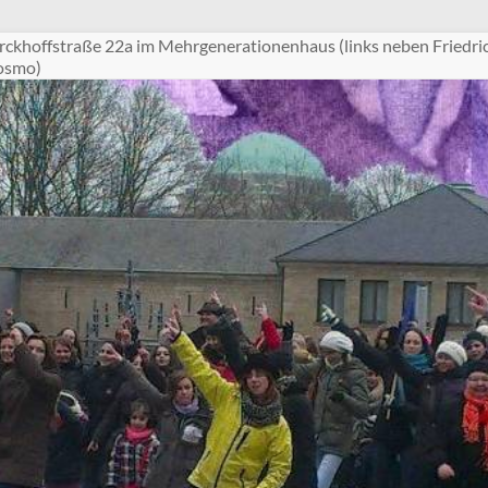
ckhoffstraße 22a im Mehrgenerationenhaus (links neben Friedri
Cosmo)