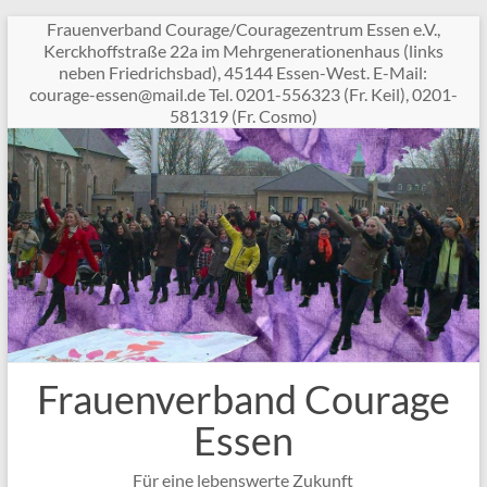
Zum
Frauenverband Courage/Couragezentrum Essen e.V.,
Inhalt
Kerckhoffstraße 22a im Mehrgenerationenhaus (links
springen
neben Friedrichsbad), 45144 Essen-West. E-Mail:
c
garuo
sse-e
am@ne
ed.li
Tel. 0201-556323 (Fr. Keil), 0201-
581319 (Fr. Cosmo)
Frauenverband Courage
Essen
Für eine lebenswerte Zukunft