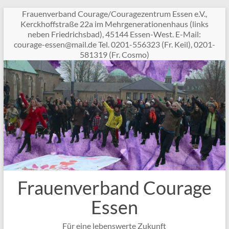
Zum
Frauenverband Courage/Couragezentrum Essen e.V.,
Inhalt
Kerckhoffstraße 22a im Mehrgenerationenhaus (links
springen
neben Friedrichsbad), 45144 Essen-West. E-Mail:
c
garuo
sse-e
am@ne
ed.li
Tel. 0201-556323 (Fr. Keil), 0201-
581319 (Fr. Cosmo)
Frauenverband Courage
Essen
Für eine lebenswerte Zukunft