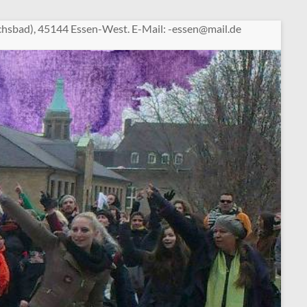
chsbad), 45144 Essen-West. E-Mail:
sse-
am@ne
ed.li