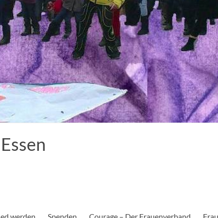
 Essen
ied werden
Spenden
Courage – Der Frauenverband
Frau