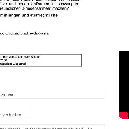
llgemein
 verbieten!
ffel unseres Deutschkurses beginnt am 10.10.17
→