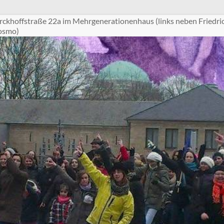
ckhoffstraße 22a im Mehrgenerationenhaus (links neben Friedri
Cosmo)