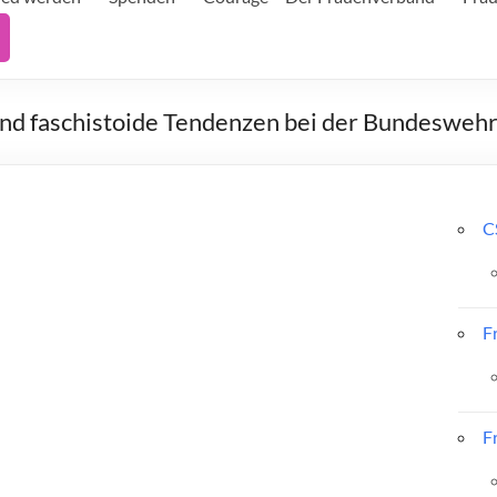
nd faschistoide Tendenzen bei der Bundesweh
C
F
F