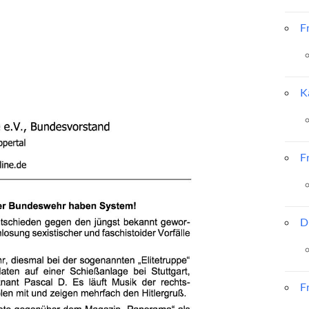
F
K
F
D
F