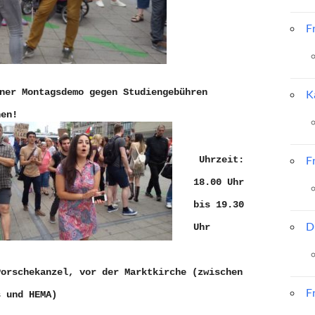
F
ner Montagsdemo gegen Studiengebühren 
K
hen!
F
 Uhrzeit: 
18.00 Uhr 
bis 19.30 
D
Uhr
F
s und HEMA)