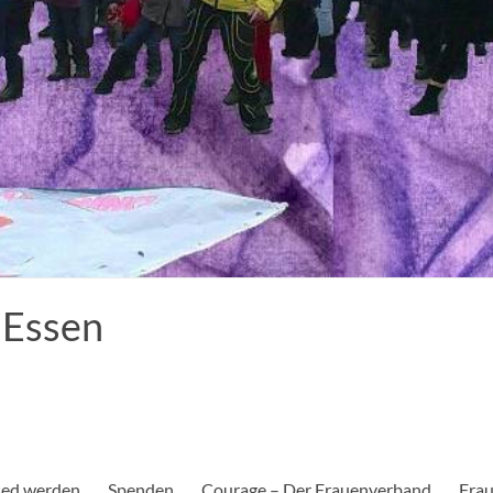
 Essen
ied werden
Spenden
Courage – Der Frauenverband
Frau