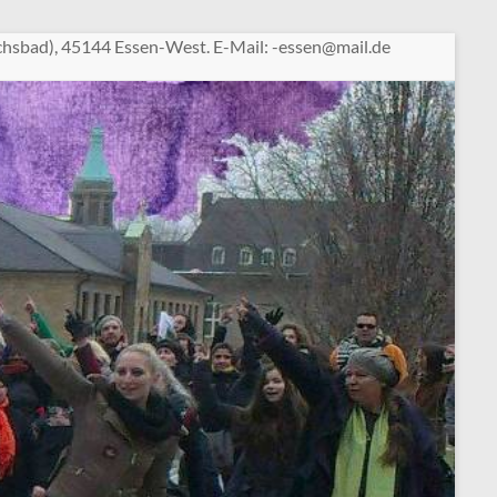
chsbad), 45144 Essen-West. E-Mail:
sse-
am@ne
ed.li