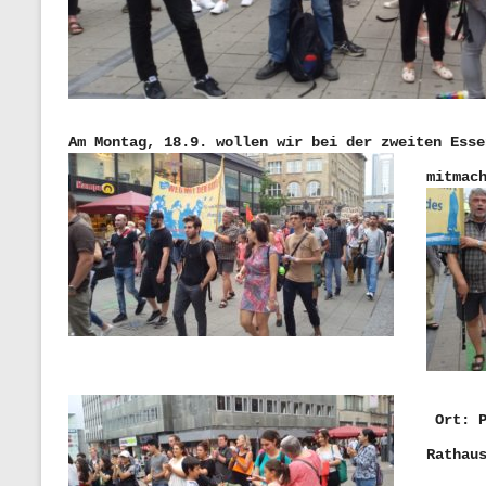
Am Montag, 18.9. wollen wir bei der zweiten Esse
mitmac
 Ort: Porschekanzel, vor der Marktkirche (zwischen 
Rathau