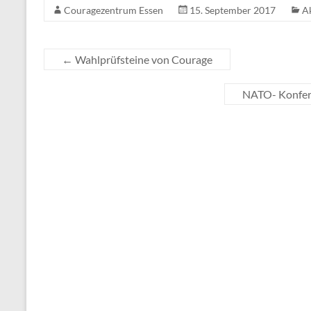
Couragezentrum Essen
15. September 2017
A
←
Wahlprüfsteine von Courage
NATO- Konfere