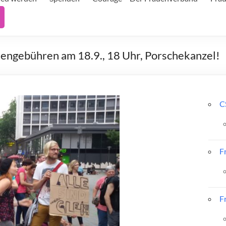
ngebühren am 18.9., 18 Uhr, Porschekanzel!
C
F
F