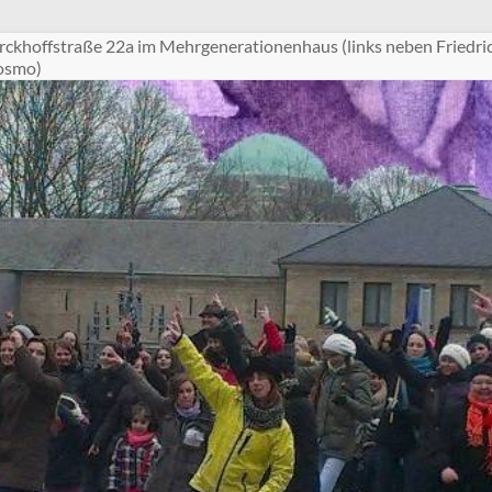
ckhoffstraße 22a im Mehrgenerationenhaus (links neben Friedri
Cosmo)