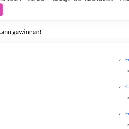
 kann gewinnen!
F
C
F