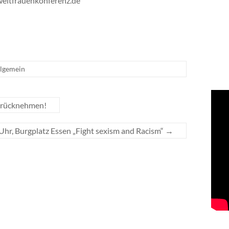
weltfrauenkonferenz.de
lgemein
zurücknehmen!
hr, Burgplatz Essen „Fight sexism and Racism“
→