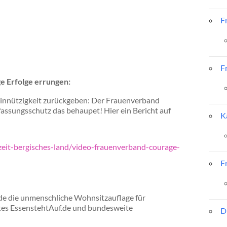
F
F
e Erfolge errungen:
innützigkeit zurückgeben: Der Frauenverband
fassungsschutz das behaupet! Hier ein Bericht auf
K
eit-bergisches-land/video-frauenverband-courage-
F
die unmenschliche Wohnsitzauflage für
ites EssenstehtAuf.de und bundesweite
D