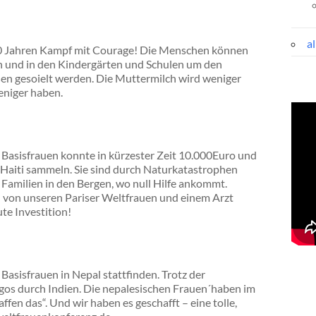
a
h 20 Jahren Kampf mit Courage! Die Menschen können
n und in den Kindergärten und Schulen um den
n gesoielt werden. Die Muttermilch wird weniger
eniger haben.
Basisfrauen konnte in kürzester Zeit 10.000Euro und
Haiti sammeln. Sie sind durch Naturkatastrophen
 Familien in den Bergen, wo null Hilfe ankommt.
on unseren Pariser Weltfrauen und einem Arzt
ute Investition!
asisfrauen in Nepal stattfinden. Trotz der
os durch Indien. Die nepalesischen Frauen´haben im
fen das“. Und wir haben es geschafft – eine tolle,