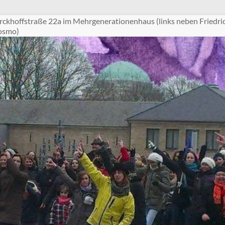
ckhoffstraße 22a im Mehrgenerationenhaus (links neben Friedri
Cosmo)