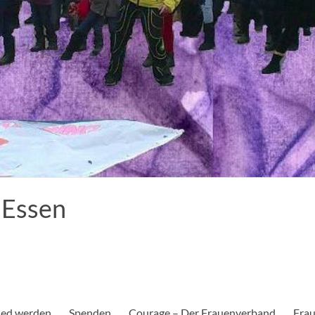
 Essen
ied werden
Spenden
Courage – Der Frauenverband
Frau