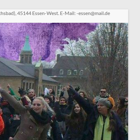
chsbad), 45144 Essen-West. E-Mail:
sse-
am@ne
ed.li