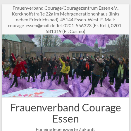
Zum
Frauenverband Courage/Couragezentrum Essen e.V.,
Inhalt
Kerckhoffstraße 22a im Mehrgenerationenhaus (links
springen
neben Friedrichsbad), 45144 Essen-West. E-Mail:
c
garuo
sse-e
am@ne
ed.li
Tel. 0201-556323 (Fr. Keil), 0201-
581319 (Fr. Cosmo)
Frauenverband Courage
Essen
Für eine lebenswerte Zukunft