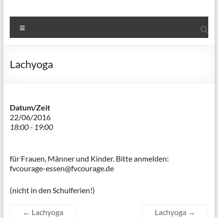
Menü
Lachyoga
Datum/Zeit
22/06/2016
18:00 - 19:00
für Frauen, Männer und Kinder. Bitte anmelden:
cvf
garuo
sse-e
vf@ne
aruoc
ed.eg
(nicht in den Schulferien!)
←
Lachyoga
Lachyoga
→