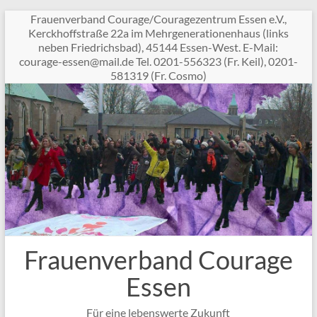
Zum
Frauenverband Courage/Couragezentrum Essen e.V.,
Inhalt
Kerckhoffstraße 22a im Mehrgenerationenhaus (links
springen
neben Friedrichsbad), 45144 Essen-West. E-Mail:
c
garuo
sse-e
am@ne
ed.li
Tel. 0201-556323 (Fr. Keil), 0201-
581319 (Fr. Cosmo)
Frauenverband Courage
Essen
Für eine lebenswerte Zukunft