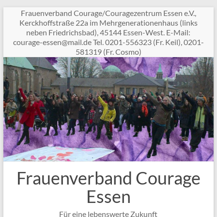
Zum
Frauenverband Courage/Couragezentrum Essen e.V.,
Inhalt
Kerckhoffstraße 22a im Mehrgenerationenhaus (links
springen
neben Friedrichsbad), 45144 Essen-West. E-Mail:
c
garuo
sse-e
am@ne
ed.li
Tel. 0201-556323 (Fr. Keil), 0201-
581319 (Fr. Cosmo)
Frauenverband Courage
Essen
Für eine lebenswerte Zukunft