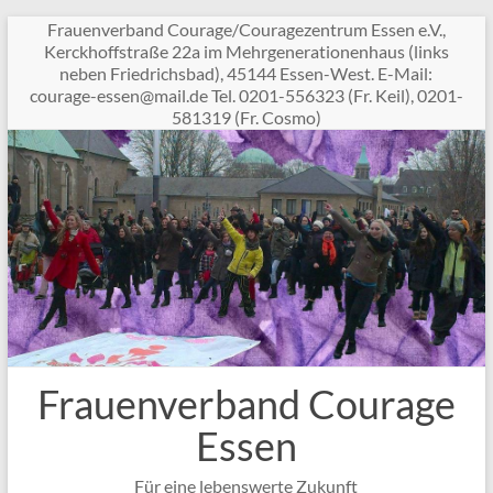
Zum
Frauenverband Courage/Couragezentrum Essen e.V.,
Inhalt
Kerckhoffstraße 22a im Mehrgenerationenhaus (links
springen
neben Friedrichsbad), 45144 Essen-West. E-Mail:
c
garuo
sse-e
am@ne
ed.li
Tel. 0201-556323 (Fr. Keil), 0201-
581319 (Fr. Cosmo)
Frauenverband Courage
Essen
Für eine lebenswerte Zukunft