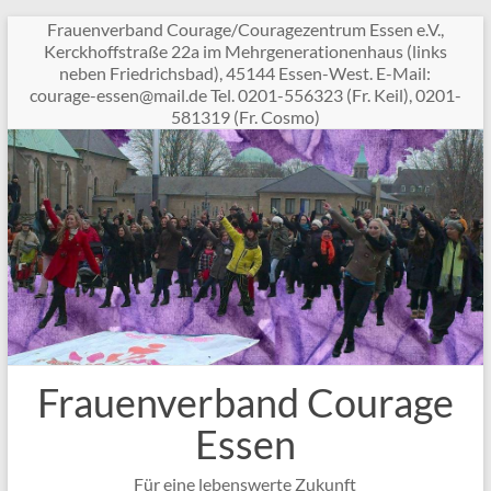
Zum
Frauenverband Courage/Couragezentrum Essen e.V.,
Inhalt
Kerckhoffstraße 22a im Mehrgenerationenhaus (links
springen
neben Friedrichsbad), 45144 Essen-West. E-Mail:
c
garuo
sse-e
am@ne
ed.li
Tel. 0201-556323 (Fr. Keil), 0201-
581319 (Fr. Cosmo)
Frauenverband Courage
Essen
Für eine lebenswerte Zukunft