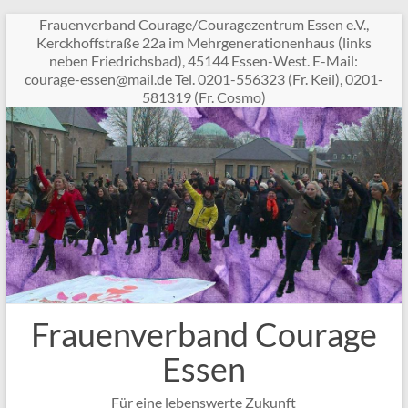
Zum
Frauenverband Courage/Couragezentrum Essen e.V.,
Inhalt
Kerckhoffstraße 22a im Mehrgenerationenhaus (links
springen
neben Friedrichsbad), 45144 Essen-West. E-Mail:
c
garuo
sse-e
am@ne
ed.li
Tel. 0201-556323 (Fr. Keil), 0201-
581319 (Fr. Cosmo)
Frauenverband Courage
Essen
Für eine lebenswerte Zukunft