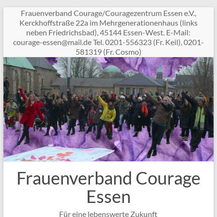
Zum
Frauenverband Courage/Couragezentrum Essen e.V.,
Inhalt
Kerckhoffstraße 22a im Mehrgenerationenhaus (links
springen
neben Friedrichsbad), 45144 Essen-West. E-Mail:
c
garuo
sse-e
am@ne
ed.li
Tel. 0201-556323 (Fr. Keil), 0201-
581319 (Fr. Cosmo)
Frauenverband Courage
Essen
Für eine lebenswerte Zukunft